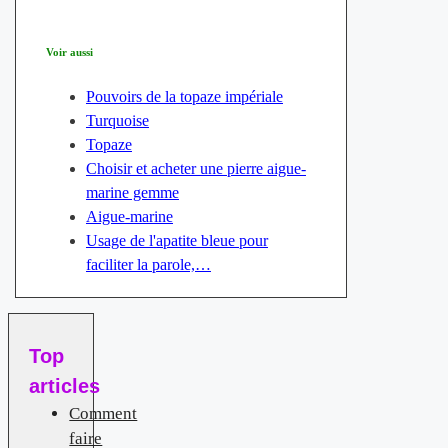
Voir aussi
Pouvoirs de la topaze impériale
Turquoise
Topaze
Choisir et acheter une pierre aigue‐
marine gemme
Aigue-marine
Usage de l'apatite bleue pour
faciliter la parole,…
Top
articles
Comment
faire