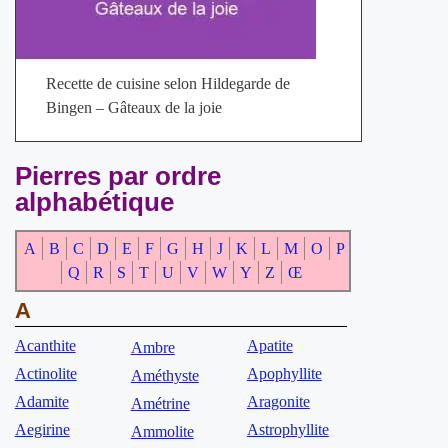
Recette de cuisine selon Hildegarde de
Bingen – Gâteaux de la joie
Pierres par ordre
alphabétique
A
B
C
D
E
F
G
H
J
K
L
M
O
P
Q
R
S
T
U
V
W
Y
Z
Œ
A
Acanthite
Apatite
Ambre
Actinolite
Apophyllite
Améthyste
Adamite
Aragonite
Amétrine
Aegirine
Astrophyllite
Ammolite