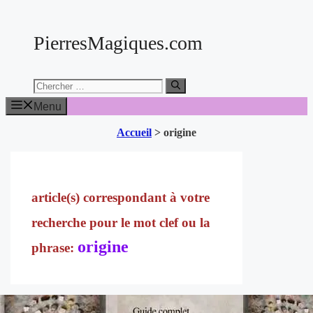
Aller
au
PierresMagiques.com
contenu
Chercher:
Menu
Accueil
>
origine
origine