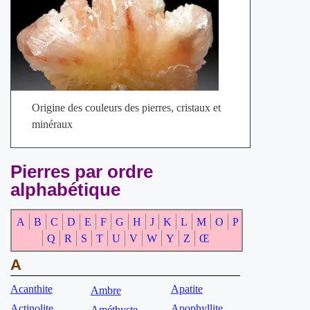
Origine des couleurs des pierres, cristaux et
minéraux
Pierres par ordre
alphabétique
A
B
C
D
E
F
G
H
J
K
L
M
O
P
Q
R
S
T
U
V
W
Y
Z
Œ
A
Acanthite
Apatite
Ambre
Actinolite
Apophyllite
Améthyste