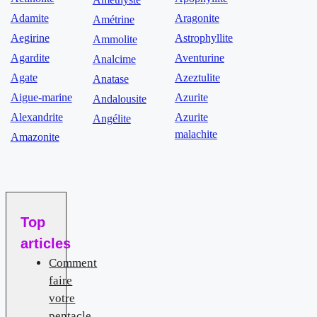
Adamite
Aragonite
Amétrine
Aegirine
Astrophyllite
Ammolite
Agardite
Aventurine
Analcime
Agate
Azeztulite
Anatase
Aigue-marine
Azurite
Andalousite
Alexandrite
Azurite
Angélite
malachite
Amazonite
Top
articles
Comment
faire
votre
pentacle