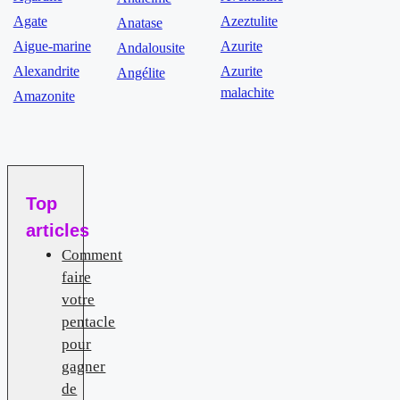
Agate
Azeztulite
Anatase
Aigue-marine
Azurite
Andalousite
Alexandrite
Azurite
Angélite
malachite
Amazonite
Top
articles
Comment
faire
votre
pentacle
pour
gagner
de