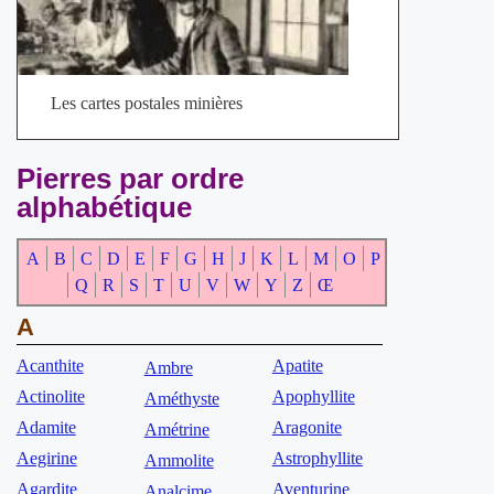
Les cartes postales minières
Pierres par ordre
alphabétique
A
B
C
D
E
F
G
H
J
K
L
M
O
P
Q
R
S
T
U
V
W
Y
Z
Œ
A
Acanthite
Apatite
Ambre
Actinolite
Apophyllite
Améthyste
Adamite
Aragonite
Amétrine
Aegirine
Astrophyllite
Ammolite
Agardite
Aventurine
Analcime