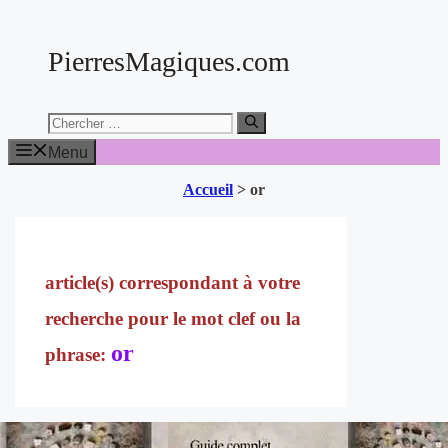
Aller
au
PierresMagiques.com
contenu
Chercher:
Menu
Accueil
>
or
or