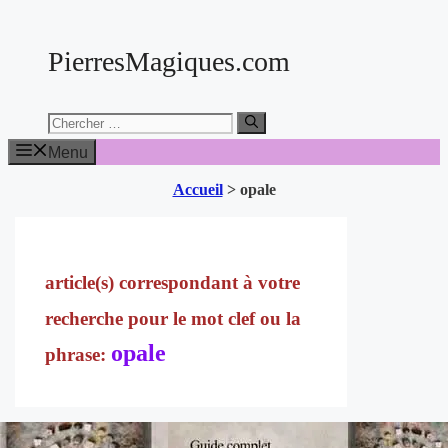
Aller
au
PierresMagiques.com
contenu
Chercher:
Menu
Accueil
>
opale
opale