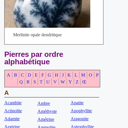
Merlinite opale dendritique
Pierres par ordre
alphabétique
A
B
C
D
E
F
G
H
J
K
L
M
O
P
Q
R
S
T
U
V
W
Y
Z
Œ
A
Acanthite
Apatite
Ambre
Actinolite
Apophyllite
Améthyste
Adamite
Aragonite
Amétrine
Aegirine
Astrophyllite
Ammolite