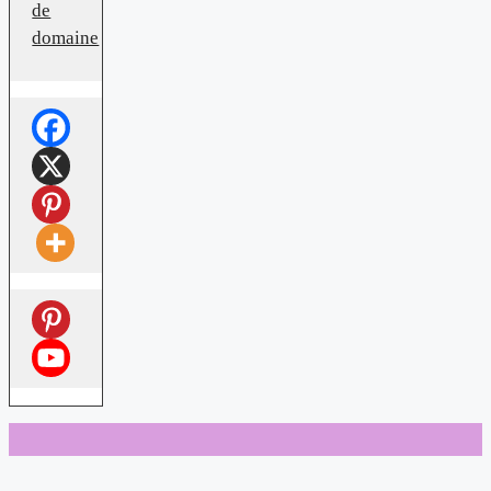
de
domaine