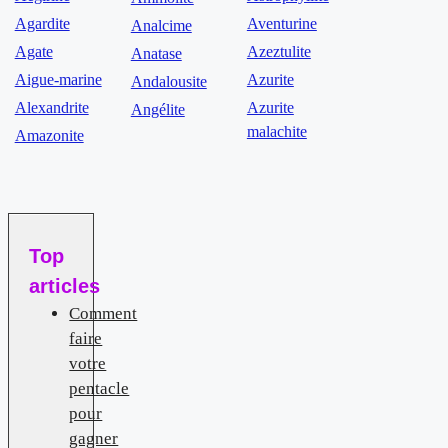
Agardite
Aventurine
Analcime
Agate
Azeztulite
Anatase
Aigue-marine
Azurite
Andalousite
Alexandrite
Azurite
Angélite
malachite
Amazonite
Top
articles
Comment
faire
votre
pentacle
pour
gagner