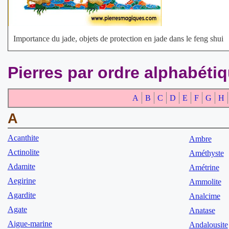
Importance du jade, objets de protection en jade dans le feng shui
Pierres par ordre alphabéti
A
B
C
D
E
F
G
H
A
Acanthite
Ambre
Actinolite
Améthyste
Adamite
Amétrine
Aegirine
Ammolite
Agardite
Analcime
Agate
Anatase
Aigue-marine
Andalousite