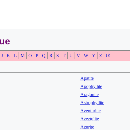
que
J
K
L
M
O
P
Q
R
S
T
U
V
W
Y
Z
Œ
Apatite
Apophyllite
Aragonite
Astrophyllite
Aventurine
Azeztulite
Azurite