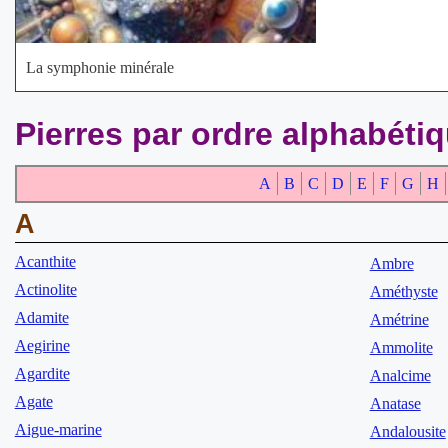
La symphonie minérale
Pierres par ordre alphabéti
A
B
C
D
E
F
G
H
A
Acanthite
Ambre
Actinolite
Améthyste
Adamite
Amétrine
Aegirine
Ammolite
Agardite
Analcime
Agate
Anatase
Aigue-marine
Andalousite