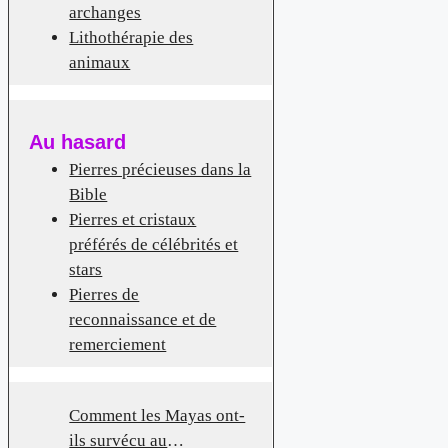
archanges
Lithothérapie des
animaux
Au hasard
Pierres précieuses dans la
Bible
Pierres et cristaux
préférés de célébrités et
stars
Pierres de
reconnaissance et de
remerciement
Comment les Mayas ont-
ils survécu au