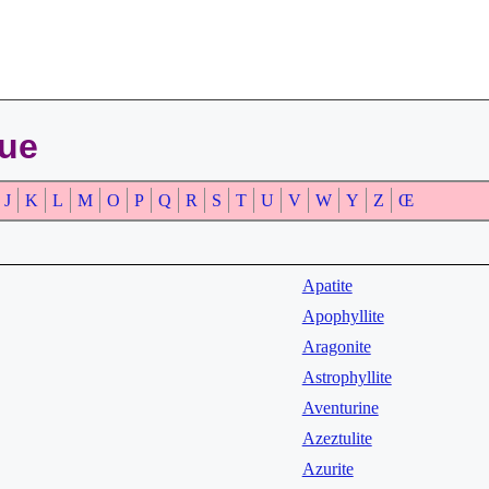
que
J
K
L
M
O
P
Q
R
S
T
U
V
W
Y
Z
Œ
Apatite
Apophyllite
Aragonite
Astrophyllite
Aventurine
Azeztulite
Azurite