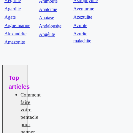
Aegirine
Astrophyllite
Ammolite
Agardite
Aventurine
Analcime
Agate
Azeztulite
Anatase
Aigue-marine
Azurite
Andalousite
Alexandrite
Azurite
Angélite
malachite
Amazonite
Top
articles
Comment
faire
votre
pentacle
pour
gagner