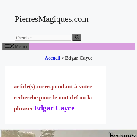
Aller
au
PierresMagiques.com
contenu
Chercher:
Menu
Accueil
>
Edgar Cayce
Edgar Cayce