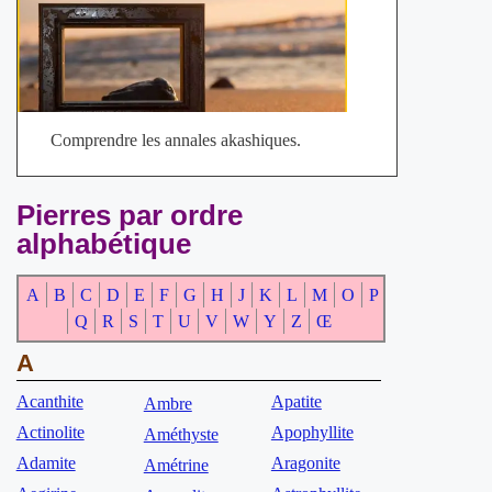
Comprendre les annales akashiques.
Pierres par ordre
alphabétique
A
B
C
D
E
F
G
H
J
K
L
M
O
P
Q
R
S
T
U
V
W
Y
Z
Œ
A
Acanthite
Apatite
Ambre
Actinolite
Apophyllite
Améthyste
Adamite
Aragonite
Amétrine