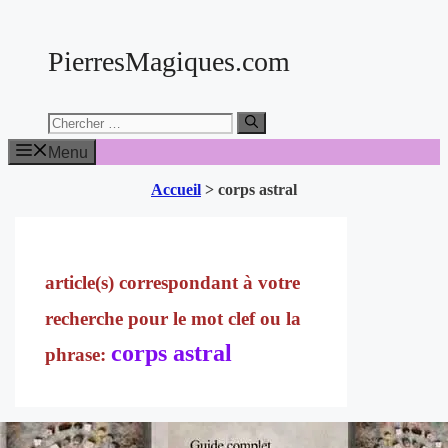
Aller
au
PierresMagiques.com
contenu
Chercher:
Menu
Accueil
>
corps astral
corps astral