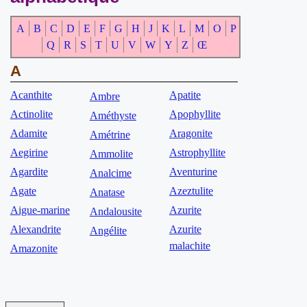
A
B
C
D
E
F
G
H
J
K
L
M
O
P
Q
R
S
T
U
V
W
Y
Z
Œ
A
Acanthite
Apatite
Ambre
Actinolite
Apophyllite
Améthyste
Adamite
Aragonite
Amétrine
Aegirine
Astrophyllite
Ammolite
Agardite
Aventurine
Analcime
Agate
Azeztulite
Anatase
Aigue-marine
Azurite
Andalousite
Alexandrite
Azurite
Angélite
malachite
Amazonite