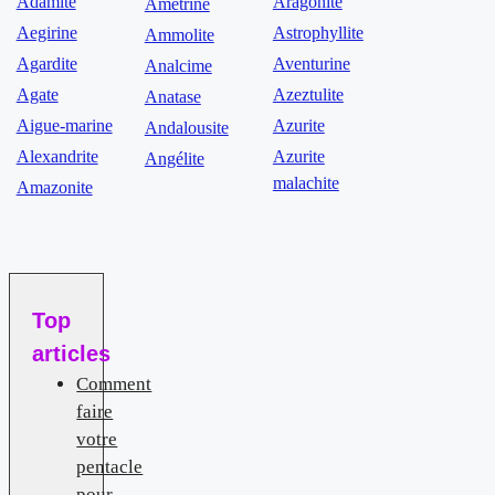
Adamite
Aragonite
Amétrine
Aegirine
Astrophyllite
Ammolite
Agardite
Aventurine
Analcime
Agate
Azeztulite
Anatase
Aigue-marine
Azurite
Andalousite
Alexandrite
Azurite
Angélite
malachite
Amazonite
Top
articles
Comment
faire
votre
pentacle
pour