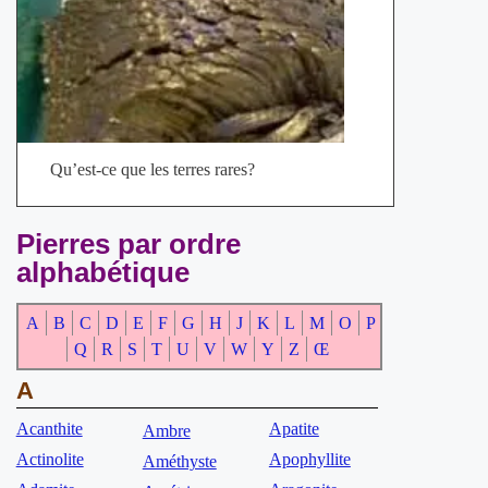
Qu’est-ce que les terres rares?
Pierres par ordre
alphabétique
A
B
C
D
E
F
G
H
J
K
L
M
O
P
Q
R
S
T
U
V
W
Y
Z
Œ
A
Acanthite
Apatite
Ambre
Actinolite
Apophyllite
Améthyste