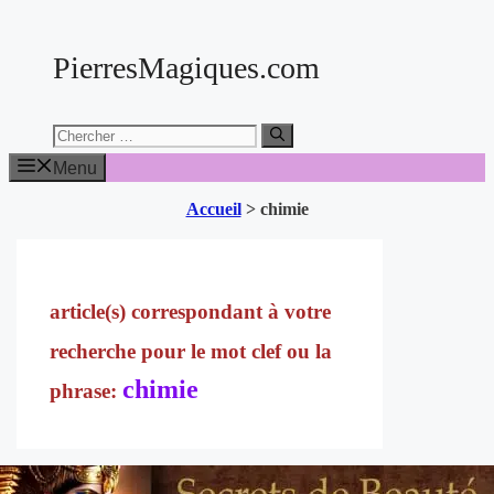
Aller
au
PierresMagiques.com
contenu
Chercher:
Menu
Accueil
>
chimie
chimie