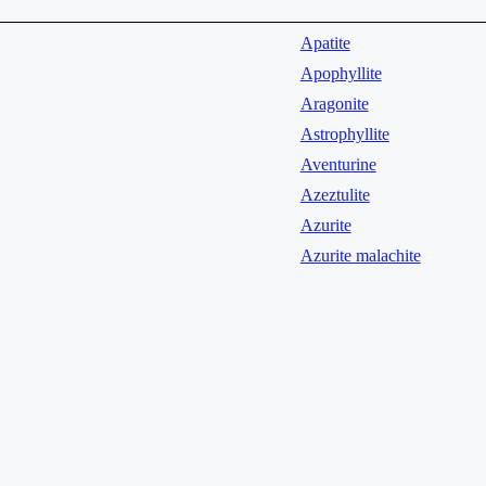
Apatite
Apophyllite
Aragonite
Astrophyllite
Aventurine
Azeztulite
Azurite
Azurite malachite