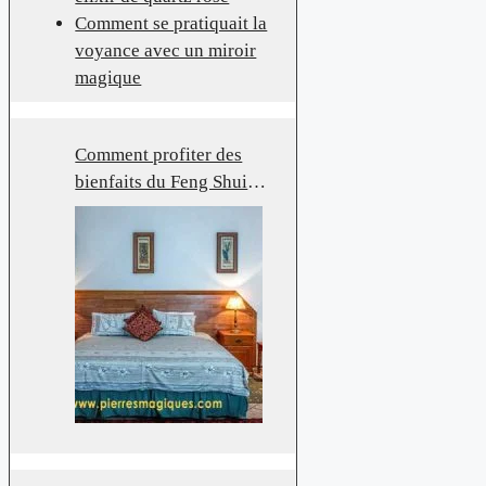
Comment se pratiquait la
voyance avec un miroir
magique
Comment profiter des
bienfaits du Feng Shui
dans votre chambre à
coucher