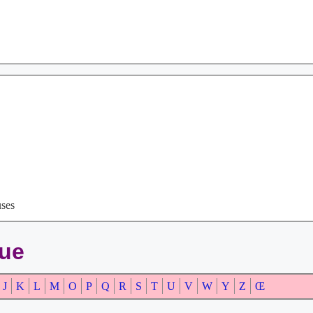
uses
que
J
K
L
M
O
P
Q
R
S
T
U
V
W
Y
Z
Œ