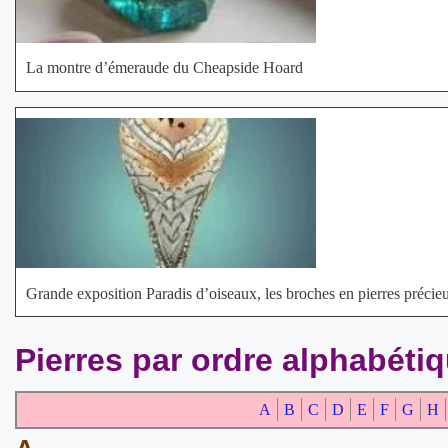
La montre d’émeraude du Cheapside Hoard
Grande exposition Paradis d’oiseaux, les broches en pierres précie
Pierres par ordre alphabéti
A
B
C
D
E
F
G
H