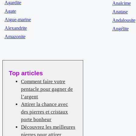
Agardite
Analcime
Agate
Anatase
Aigue-marine
Andalousite
Alexandrite
Angélite
Amazonite
Top articles
Comment faire votre
pentacle pour gagner de
l’argent
Attirer la chance avec
des pierres et cristaux
porte bonheur
Découvrez les meilleures
pierres pour attirer