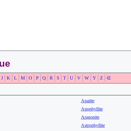
que
J
K
L
M
O
P
Q
R
S
T
U
V
W
Y
Z
Œ
Apatite
Apophyllite
Aragonite
Astrophyllite