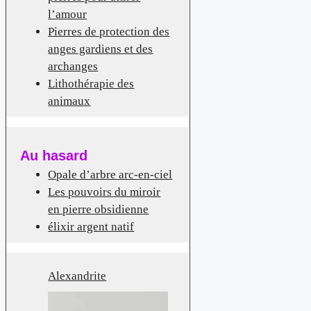
l’amour
Pierres de protection des
anges gardiens et des
archanges
Lithothérapie des
animaux
Au hasard
Opale d’arbre arc-en-ciel
Les pouvoirs du miroir
en pierre obsidienne
élixir argent natif
Alexandrite