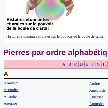
Histoires étonnantes et vraies sur le pouvoir de la boule de cristal
Pierres par ordre alphabéti
A
B
C
D
E
F
G
H
A
Acanthite
Ambre
Actinolite
Améthyste
Adamite
Amétrine
Aegirine
Ammolite