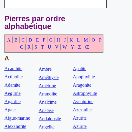
Pierres par ordre
alphabétique
A
B
C
D
E
F
G
H
J
K
L
M
O
P
Q
R
S
T
U
V
W
Y
Z
Œ
A
Acanthite
Apatite
Ambre
Actinolite
Apophyllite
Améthyste
Adamite
Aragonite
Amétrine
Aegirine
Astrophyllite
Ammolite
Agardite
Aventurine
Analcime
Agate
Azeztulite
Anatase
Aigue-marine
Azurite
Andalousite
Alexandrite
Azurite
Angélite