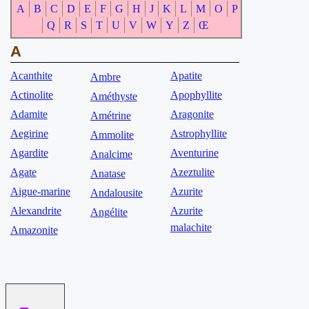
A
B
C
D
E
F
G
H
J
K
L
M
O
P
Q
R
S
T
U
V
W
Y
Z
Œ
A
Acanthite
Apatite
Ambre
Actinolite
Apophyllite
Améthyste
Adamite
Aragonite
Amétrine
Aegirine
Astrophyllite
Ammolite
Agardite
Aventurine
Analcime
Agate
Azeztulite
Anatase
Aigue-marine
Azurite
Andalousite
Alexandrite
Azurite
Angélite
malachite
Amazonite