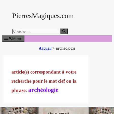
Aller
au
PierresMagiques.com
contenu
Chercher:
Menu
Accueil
>
archéologie
archéologie