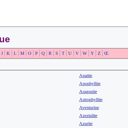
que
J
K
L
M
O
P
Q
R
S
T
U
V
W
Y
Z
Œ
Apatite
Apophyllite
Aragonite
Astrophyllite
Aventurine
Azeztulite
Azurite