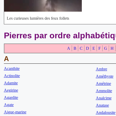
Les curieuses lumières des feux follets
Pierres par ordre alphabéti
A
B
C
D
E
F
G
H
A
Acanthite
Ambre
Actinolite
Améthyste
Adamite
Amétrine
Aegirine
Ammolite
Agardite
Analcime
Agate
Anatase
Aigue-marine
Andalousite