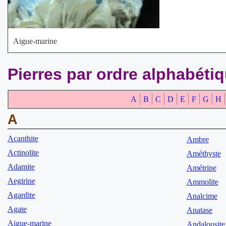
Aigue-marine
Pierres par ordre alphabéti
A
B
C
D
E
F
G
H
A
Acanthite
Ambre
Actinolite
Améthyste
Adamite
Amétrine
Aegirine
Ammolite
Agardite
Analcime
Agate
Anatase
Aigue-marine
Andalousite