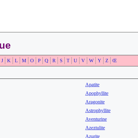
que
J
K
L
M
O
P
Q
R
S
T
U
V
W
Y
Z
Œ
Apatite
Apophyllite
Aragonite
Astrophyllite
Aventurine
Azeztulite
Azurite