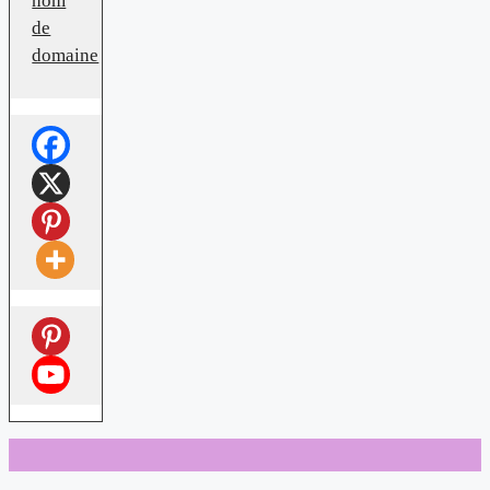
nom
de
domaine