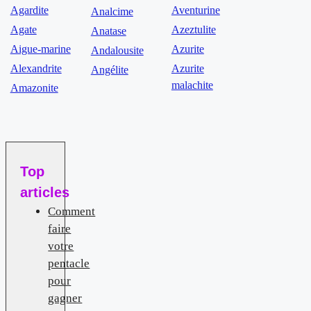
Agardite
Aventurine
Analcime
Agate
Azeztulite
Anatase
Aigue-marine
Azurite
Andalousite
Alexandrite
Azurite
Angélite
malachite
Amazonite
Top
articles
Comment
faire
votre
pentacle
pour
gagner