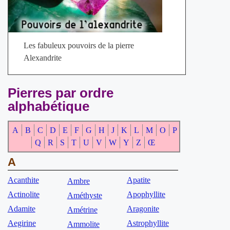
Les fabuleux pouvoirs de la pierre
Alexandrite
Pierres par ordre
alphabétique
A
B
C
D
E
F
G
H
J
K
L
M
O
P
Q
R
S
T
U
V
W
Y
Z
Œ
A
Acanthite
Apatite
Ambre
Actinolite
Apophyllite
Améthyste
Adamite
Aragonite
Amétrine
Aegirine
Astrophyllite
Ammolite