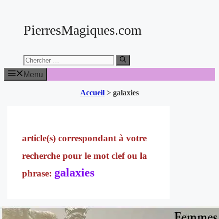
Aller
au
PierresMagiques.com
contenu
Chercher:
Menu
Accueil
>
galaxies
galaxies