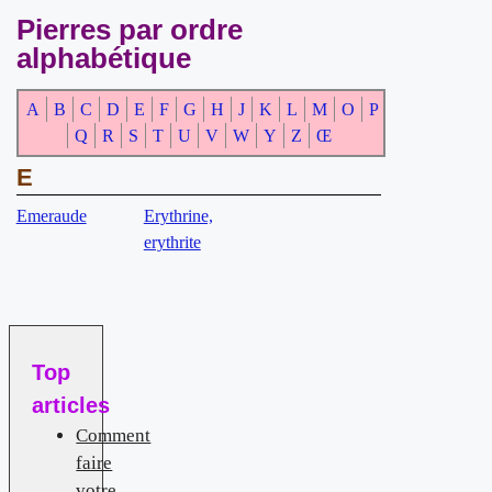
Pierres par ordre
alphabétique
A
B
C
D
E
F
G
H
J
K
L
M
O
P
Q
R
S
T
U
V
W
Y
Z
Œ
E
Emeraude
Erythrine,
erythrite
Top
articles
Comment
faire
votre