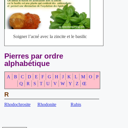
Soigner l’acné avec la zincite et le basilic
Pierres par ordre
alphabétique
A
B
C
D
E
F
G
H
J
K
L
M
O
P
Q
R
S
T
U
V
W
Y
Z
Œ
R
Rhodochrosite
Rhodonite
Rubis