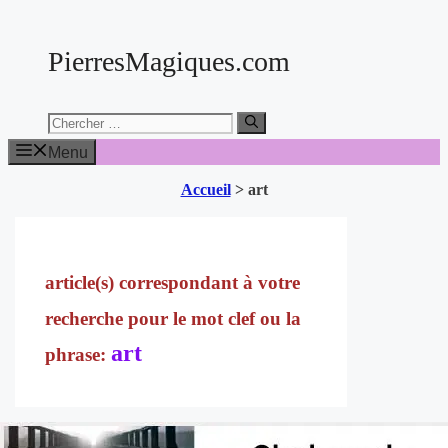
Aller
au
PierresMagiques.com
contenu
Chercher:
Menu
Accueil
>
art
art