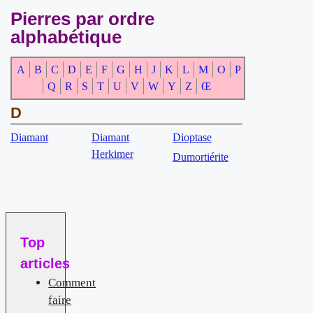
Pierres par ordre
alphabétique
A
B
C
D
E
F
G
H
J
K
L
M
O
P
Q
R
S
T
U
V
W
Y
Z
Œ
D
Diamant
Diamant
Dioptase
Herkimer
Dumortiérite
Top
articles
Comment
faire