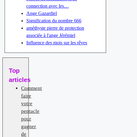
connection avec les…
Ange Gazardiel
Signification du nombre 666
améthyste pierre de protection
associée à l'ange Jérémiel
Influence des mois sur les rêves
Top
articles
Comment
faire
votre
pentacle
pour
gagner
de