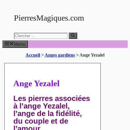
Aller
au
PierresMagiques.com
contenu
Chercher:
Menu
Accueil
>
Anges gardiens
>
Ange Yezalel
Ange Yezalel
Les pierres associées
à l’ange Yezalel,
l’ange de la fidélité,
du couple et de
l’amour