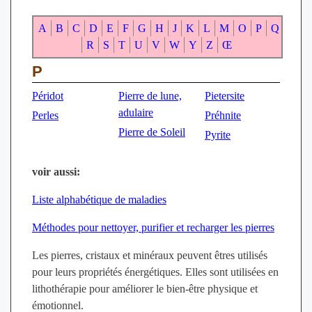
A
B
C
D
E
F
G
H
J
K
L
M
O
P
Q
R
S
T
U
V
W
Y
Z
Œ
P
Péridot
Pierre de lune,
Pietersite
adulaire
Perles
Préhnite
Pierre de Soleil
Pyrite
voir aussi:
Liste alphabétique de maladies
Méthodes pour nettoyer, purifier et recharger les pierres
Les pierres, cristaux et minéraux peuvent êtres utilisés
pour leurs propriétés énergétiques. Elles sont utilisées en
lithothérapie pour améliorer le bien-être physique et
émotionnel.