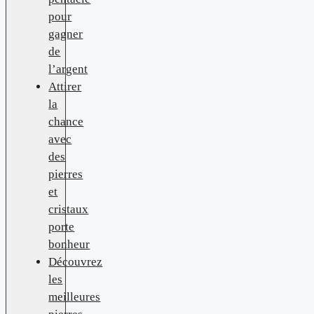
pour
gagner
de
l’argent
Attirer
la
chance
avec
des
pierres
et
cristaux
porte
bonheur
Découvrez
les
meilleures