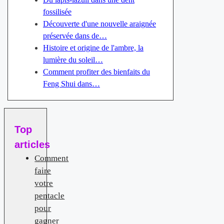
fossilisée
Découverte d'une nouvelle araignée
préservée dans de…
Histoire et origine de l'ambre, la
lumière du soleil…
Comment profiter des bienfaits du
Feng Shui dans…
Top
articles
Comment
faire
votre
pentacle
pour
gagner