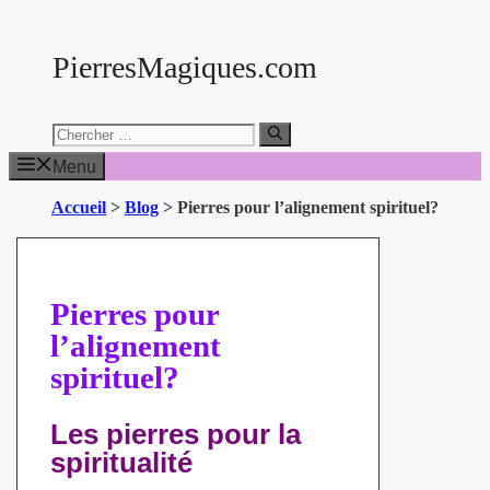
Aller
au
PierresMagiques.com
contenu
Chercher:
Menu
Accueil
>
Blog
>
Pierres pour l’alignement spirituel?
Pierres pour
l’alignement
spirituel?
Les pierres pour la
spiritualité