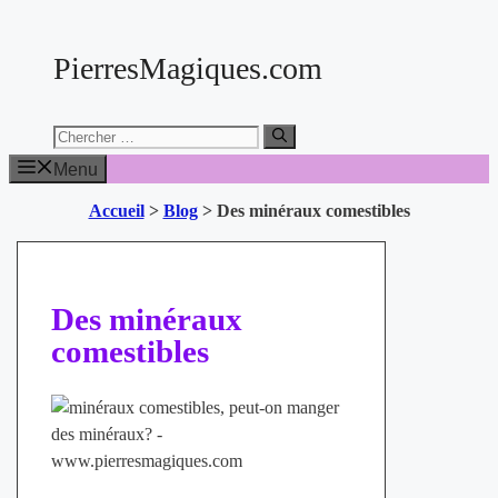
Aller
au
PierresMagiques.com
contenu
Chercher:
Menu
Accueil
>
Blog
>
Des minéraux comestibles
Des minéraux
comestibles