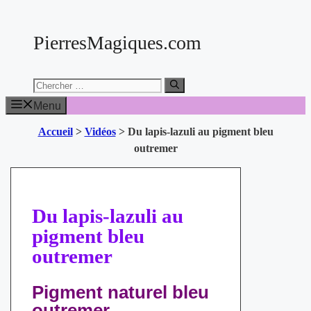
Aller
au
PierresMagiques.com
contenu
Chercher:
Menu
Accueil
>
Vidéos
>
Du lapis-lazuli au pigment bleu
outremer
Du lapis-lazuli au
pigment bleu
outremer
Pigment naturel bleu
outremer