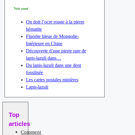
Voir aussi
On doit l’ocre rouge à la pierre
hématite
Fluorite bleue de Mongolie-
Intérieure en Chine
Découverte d’une pierre rare de
lapis-lazuli dans…
Du lapis-lazuli dans une dent
fossilisée
Les cartes postales minières
Lapis-lazuli
Top
articles
Comment