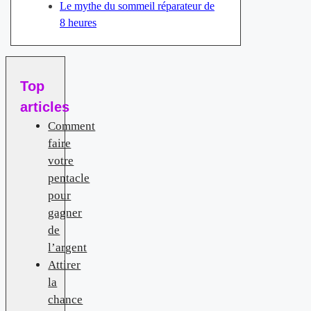
Le mythe du sommeil réparateur de
8 heures
Top
articles
Comment
faire
votre
pentacle
pour
gagner
de
l’argent
Attirer
la
chance