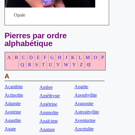
Opale
Pierres par ordre
alphabétique
A
B
C
D
E
F
G
H
J
K
L
M
O
P
Q
R
S
T
U
V
W
Y
Z
Œ
A
Acanthite
Apatite
Ambre
Actinolite
Apophyllite
Améthyste
Adamite
Aragonite
Amétrine
Aegirine
Astrophyllite
Ammolite
Agardite
Aventurine
Analcime
Agate
Azeztulite
Anatase