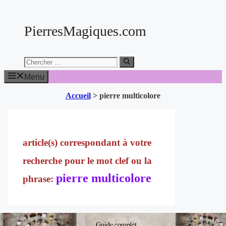
Aller
au
PierresMagiques.com
contenu
Chercher:
Menu
Accueil
>
pierre multicolore
pierre multicolore