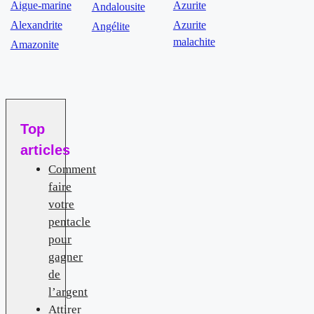
Aigue-marine
Azurite
Andalousite
Alexandrite
Azurite
Angélite
malachite
Amazonite
Top
articles
Comment
faire
votre
pentacle
pour
gagner
de
l’argent
Attirer