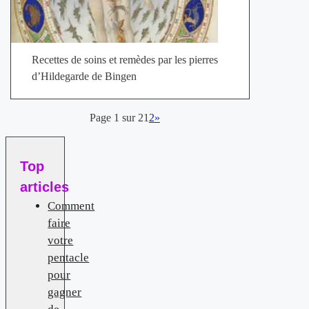
Recettes de soins et remèdes par les pierres
d’Hildegarde de Bingen
Page 1 sur 2
1
2
»
Top
articles
Comment
faire
votre
pentacle
pour
gagner