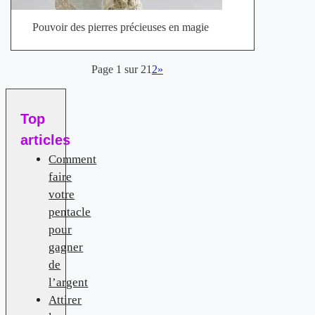
Pouvoir des pierres précieuses en magie
Page 1 sur 2
1
2
»
Top
articles
Comment
faire
votre
pentacle
pour
gagner
de
l’argent
Attirer